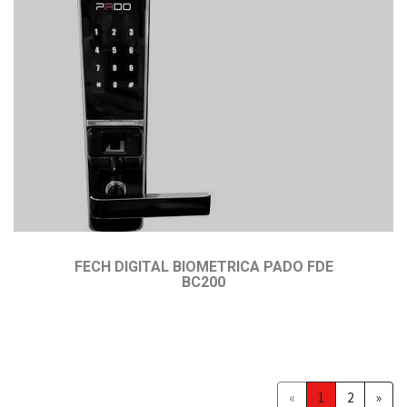
FECH DIGITAL BIOMETRICA PADO FDE
BC200
«
1
2
»