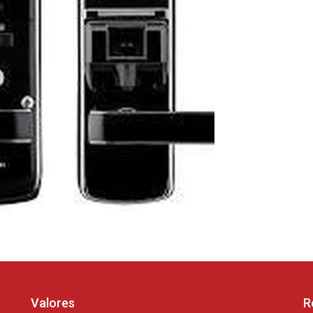
Valores
R