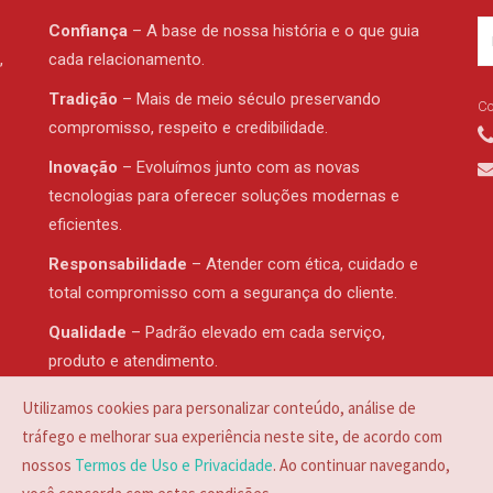
Confiança
– A base de nossa história e o que guia
,
cada relacionamento.
Tradição
– Mais de meio século preservando
Co
compromisso, respeito e credibilidade.
Inovação
– Evoluímos junto com as novas
tecnologias para oferecer soluções modernas e
eficientes.
Responsabilidade
– Atender com ética, cuidado e
total compromisso com a segurança do cliente.
Qualidade
– Padrão elevado em cada serviço,
produto e atendimento.
Proximidade
– Atendimento humano, transparente e
Utilizamos cookies para personalizar conteúdo, análise de
sempre presente na vida da comunidade.
tráfego e melhorar sua experiência neste site, de acordo com
nossos
Termos de Uso e Privacidade
. Ao continuar navegando,