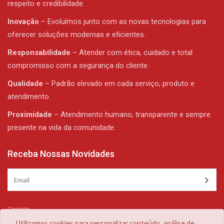
respeito e credibilidade.
Inovação
– Evoluímos junto com as novas tecnologias para
oferecer soluções modernas e eficientes.
Responsabilidade
– Atender com ética, cuidado e total
compromisso com a segurança do cliente.
Qualidade
– Padrão elevado em cada serviço, produto e
atendimento.
Proximidade
– Atendimento humano, transparente e sempre
presente na vida da comunidade.
Receba Nossas Novidades
Contato:
(47) 3344-1839 /
(47) 3344-1839
Utilizamos cookies para personalizar conteúdo, análise de