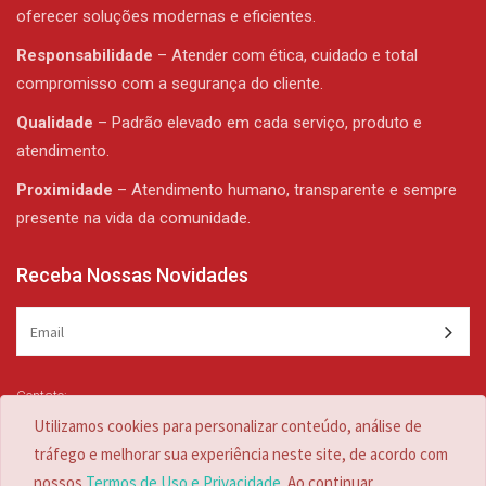
oferecer soluções modernas e eficientes.
Responsabilidade
– Atender com ética, cuidado e total
compromisso com a segurança do cliente.
Qualidade
– Padrão elevado em cada serviço, produto e
atendimento.
Proximidade
– Atendimento humano, transparente e sempre
presente na vida da comunidade.
Receba Nossas Novidades
Contato:
(47) 3344-1839 /
(47) 3344-1839
Utilizamos cookies para personalizar conteúdo, análise de
zulian@zulian.com.br
tráfego e melhorar sua experiência neste site, de acordo com
nossos
Termos de Uso e Privacidade
. Ao continuar