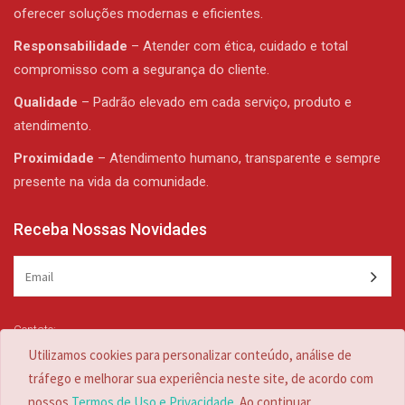
oferecer soluções modernas e eficientes.
Responsabilidade
– Atender com ética, cuidado e total
compromisso com a segurança do cliente.
Qualidade
– Padrão elevado em cada serviço, produto e
atendimento.
Proximidade
– Atendimento humano, transparente e sempre
presente na vida da comunidade.
Receba Nossas Novidades
Contato:
(47) 3344-1839 /
(47) 3344-1839
Utilizamos cookies para personalizar conteúdo, análise de
zulian@zulian.com.br
tráfego e melhorar sua experiência neste site, de acordo com
nossos
Termos de Uso e Privacidade
. Ao continuar