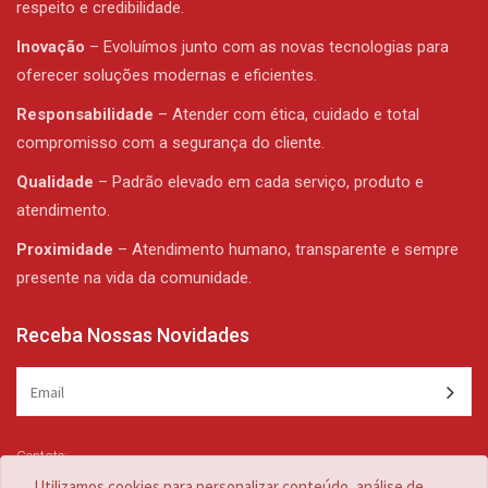
respeito e credibilidade.
Inovação
– Evoluímos junto com as novas tecnologias para
oferecer soluções modernas e eficientes.
Responsabilidade
– Atender com ética, cuidado e total
compromisso com a segurança do cliente.
Qualidade
– Padrão elevado em cada serviço, produto e
atendimento.
Proximidade
– Atendimento humano, transparente e sempre
presente na vida da comunidade.
Receba Nossas Novidades
Contato:
(47) 3344-1839 /
(47) 3344-1839
Utilizamos cookies para personalizar conteúdo, análise de