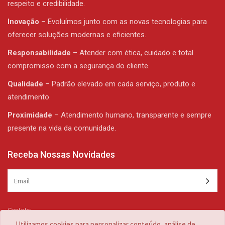
respeito e credibilidade.
Inovação
– Evoluímos junto com as novas tecnologias para
oferecer soluções modernas e eficientes.
Responsabilidade
– Atender com ética, cuidado e total
compromisso com a segurança do cliente.
Qualidade
– Padrão elevado em cada serviço, produto e
atendimento.
Proximidade
– Atendimento humano, transparente e sempre
presente na vida da comunidade.
Receba Nossas Novidades
Contato:
(47) 3344-1839 /
(47) 3344-1839
Utilizamos cookies para personalizar conteúdo, análise de