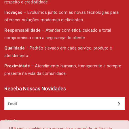
respeito e credibilidade.
Inovação
– Evoluímos junto com as novas tecnologias para
oferecer soluções modernas e eficientes.
Responsabilidade
– Atender com ética, cuidado e total
compromisso com a segurança do cliente.
Qualidade
– Padrão elevado em cada serviço, produto e
atendimento.
Proximidade
– Atendimento humano, transparente e sempre
presente na vida da comunidade.
Receba Nossas Novidades
Contato:
(47) 3344-1839 /
(47) 3344-1839
Utilizamos cookies para personalizar conteúdo, análise de