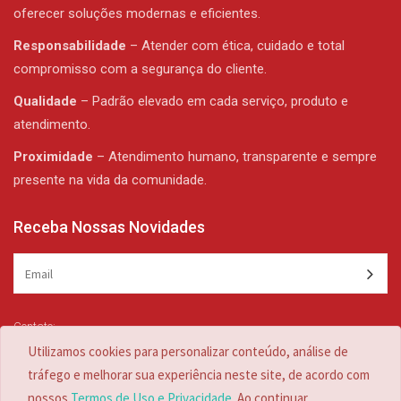
oferecer soluções modernas e eficientes.
Responsabilidade
– Atender com ética, cuidado e total
compromisso com a segurança do cliente.
Qualidade
– Padrão elevado em cada serviço, produto e
atendimento.
Proximidade
– Atendimento humano, transparente e sempre
presente na vida da comunidade.
Receba Nossas Novidades
Contato:
(47) 3344-1839 /
(47) 3344-1839
Utilizamos cookies para personalizar conteúdo, análise de
zulian@zulian.com.br
tráfego e melhorar sua experiência neste site, de acordo com
nossos
Termos de Uso e Privacidade
. Ao continuar