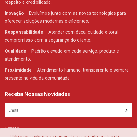
respeito e credibilidade.
Inovação
– Evoluímos junto com as novas tecnologias para
oferecer soluções modernas e eficientes.
Responsabilidade
– Atender com ética, cuidado e total
compromisso com a segurança do cliente.
Qualidade
– Padrão elevado em cada serviço, produto e
atendimento.
Proximidade
– Atendimento humano, transparente e sempre
presente na vida da comunidade.
Receba Nossas Novidades
Contato:
(47) 3344-1839 /
(47) 3344-1839
Utilizamos cookies para personalizar conteúdo, análise de