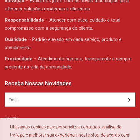
Inovação
– Evoluímos junto com as novas tecnologias para
oferecer soluções modernas e eficientes.
Responsabilidade
– Atender com ética, cuidado e total
compromisso com a segurança do cliente.
Qualidade
– Padrão elevado em cada serviço, produto e
atendimento.
Proximidade
– Atendimento humano, transparente e sempre
presente na vida da comunidade.
Receba Nossas Novidades
Contato:
(47) 3344-1839 /
(47) 3344-1839
Utilizamos cookies para personalizar conteúdo, análise de
zulian@zulian.com.br
tráfego e melhorar sua experiência neste site, de acordo com