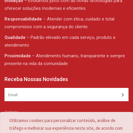
Inovação
– Evoluímos junto com as novas tecnologias para
oferecer soluções modernas e eficientes.
Responsabilidade
– Atender com ética, cuidado e total
compromisso com a segurança do cliente.
Qualidade
– Padrão elevado em cada serviço, produto e
atendimento.
Proximidade
– Atendimento humano, transparente e sempre
presente na vida da comunidade.
Receba Nossas Novidades
Contato:
(47) 3344-1839 /
(47) 3344-1839
Utilizamos cookies para personalizar conteúdo, análise de
zulian@zulian.com.br
tráfego e melhorar sua experiência neste site, de acordo com