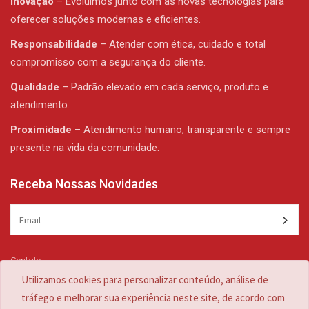
Inovação
– Evoluímos junto com as novas tecnologias para
oferecer soluções modernas e eficientes.
Responsabilidade
– Atender com ética, cuidado e total
compromisso com a segurança do cliente.
Qualidade
– Padrão elevado em cada serviço, produto e
atendimento.
Proximidade
– Atendimento humano, transparente e sempre
presente na vida da comunidade.
Receba Nossas Novidades
Contato:
(47) 3344-1839 /
(47) 3344-1839
Utilizamos cookies para personalizar conteúdo, análise de
zulian@zulian.com.br
tráfego e melhorar sua experiência neste site, de acordo com